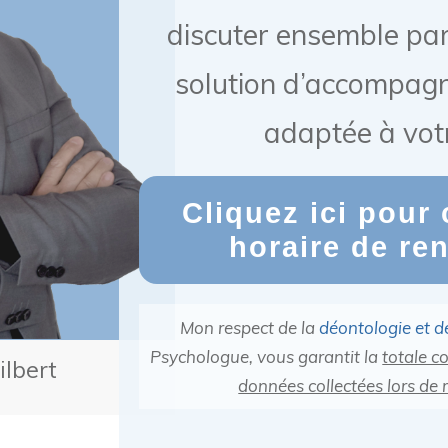
discuter ensemble par
solution d’accompag
adaptée à votr
Cliquez ici pour 
horaire de re
Mon respect de la
déontologie et de
Psychologue, vous garantit la
totale co
ilbert
données collectées lors de