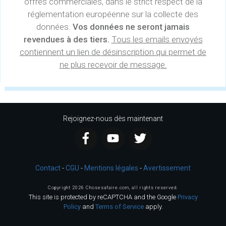
offres commerciales, dans le strict respect de la
réglementation européenne sur la collecte des
données.
Vos données ne seront jamais
revendues à des tiers.
Tous les emails envoyés
contiennent un lien de désinscription qui permet de
ne plus recevoir de message.
Rejoignez-nous dès maintenant
Contact
-
CGU
-
Mentions légales
-
Avertissement
Copyright
2026
Chosesafaire.com
, all rights reserved.
This site is protected by reCAPTCHA and the Google
Privacy
Policy
and
Terms of Service
apply.